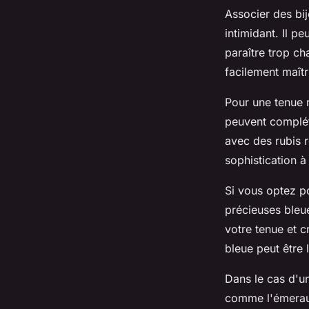
Associer des
bi
intimidant. Il p
paraître trop c
facilement maîtr
Pour une tenue r
peuvent complét
avec des rubis 
sophistication à
Si vous optez po
précieuses bleue
votre tenue et c
bleue peut être 
Dans le cas d'un
comme l'émeraud