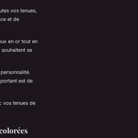
outes vos tenues,
nce et de
eux en or tout en
i souhaitent se
 personnalité.
mportant est de
ec vos tenues de
colorées