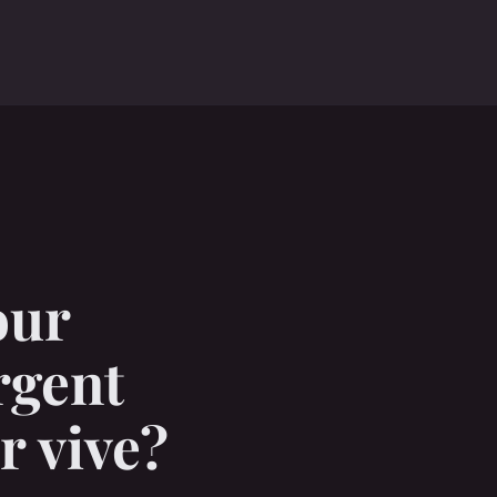
our
rgent
r vive?