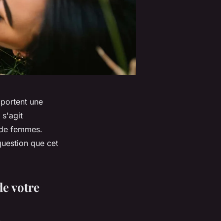
pportent une
 s'agit
p de femmes.
question que cet
de votre