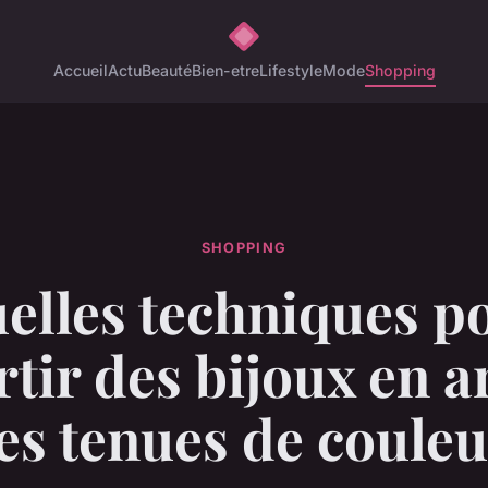
Accueil
Actu
Beauté
Bien-etre
Lifestyle
Mode
Shopping
SHOPPING
elles techniques p
rtir des bijoux en a
es tenues de couleu