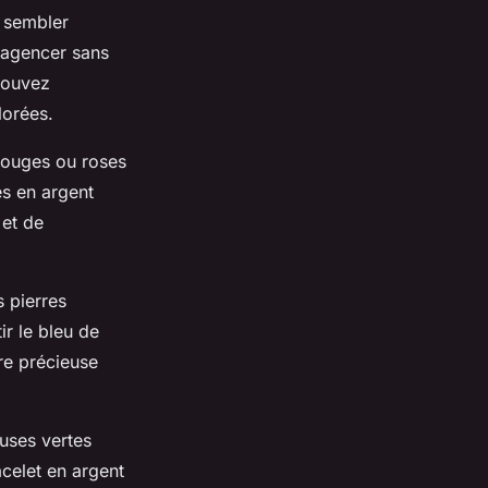
s sembler
s agencer sans
pouvez
lorées.
 rouges ou roses
es en argent
 et de
s pierres
ir le bleu de
re précieuse
euses vertes
celet en argent