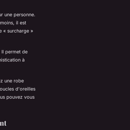
ur une personne.
moins, il est
de « surcharge »
. Il permet de
istication à
ez une robe
ucles d'oreilles
 vous pouvez vous
ent